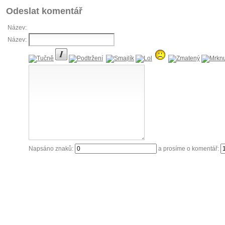
Odeslat komentář
Název:
Název:
Napsáno znaků:
a prosíme o komentář: