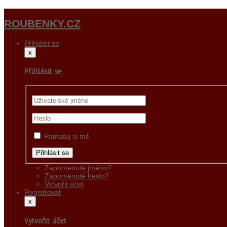
ROUBENKY.CZ
Přihlásit se
x
Přihlásit se
Pamatuj si mě
Zapomenuté jméno?
Zapomenuté heslo?
Vytvořit účet
Registrovat
x
Vytvořit účet