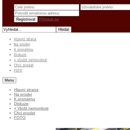
Přihlásit se
Hlavní strana
Na prodej
K pronájmu
Diskuze
+ Vložit nemovitost
Chci prodat
FOTO
Menu
Hlavní strana
Na prodej
K pronájmu
Diskuze
+ Vložit nemovitost
Chci prodat
FOTO