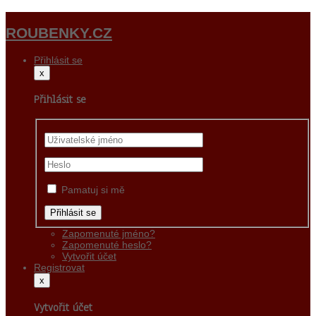
ROUBENKY.CZ
Přihlásit se
x
Přihlásit se
Pamatuj si mě
Zapomenuté jméno?
Zapomenuté heslo?
Vytvořit účet
Registrovat
x
Vytvořit účet