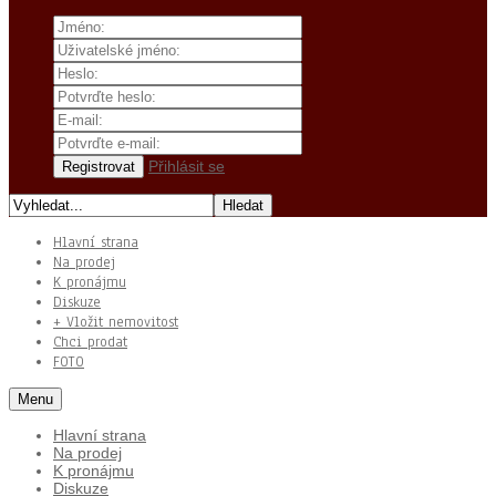
Přihlásit se
Hlavní strana
Na prodej
K pronájmu
Diskuze
+ Vložit nemovitost
Chci prodat
FOTO
Menu
Hlavní strana
Na prodej
K pronájmu
Diskuze